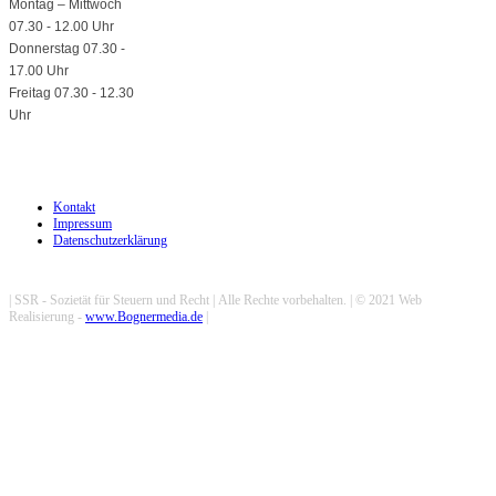
Montag – Mittwoch
07.30 - 12.00 Uhr
Donnerstag 07.30 -
17.00 Uhr
Freitag 07.30 - 12.30
Uhr
Kontakt
Impressum
Datenschutzerklärung
| SSR - Sozietät für Steuern und Recht | Alle Rechte vorbehalten. | © 2021 Web
Realisierung -
www.Bognermedia.de
|
Viele Klienten suchen nach einem Steuerberater. Die SSR Sozietät für Steuern
und Recht ist Ihre Kanzlei in Augsburg. Mandate mit Schwerpunkt Bayern
werden von uns betreut und sind durch unsere flexible, transparente Arbeit sehr
zufrieden. Durch laufende Schulungen ist unser Team für Sie immer am
aktuellen Stand nach Steuer-, Bilanz- und Wirtschaftsrecht. Fragen Sie bei uns
nach, wir beraten Sie gerne.
Viele Klienten suchen nach einem Steuerberater.